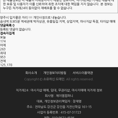
본 매물정보는 각 매물의 이해당사자가 제공한 정보이며, 직거래24는 기재된 내용에 대
한 오류 및 사용자가 이를 신뢰하여 취한 조치에 대한 책임을 지지 않습니다. 본 정보는
누구든 직거래24의 동의없이 재배포를 할 수 없습니다.
양주시 입지좋은 자리 !!! 개인사정으로 내놓습니다.
송내역 도보5분 역세권에 먹자상권, 유흥밀집 지역, 상업지역, 마사지샵 독점, 타이샵 매매
댓글목록
0
등록된 댓글이 없습니다.
접속자집계
오늘
174
어제
263
최대
953
전체
125,178
회사소개
개인정보처리방침
서비스이용약관
Copyright ©
소유하신 도메인.
All rights reserved.
직거래24 : 마사지샵 매매, 임대, 무권리샵, 마사지매매 직거래 정보
회사명 : 제이엠컴퍼니
대표, 개인정보관리책임자 : 장재명
주소 : 전라남도 강진군 강진읍 지전신학길 161-15
사업자 등록번호 : 415-07-31723