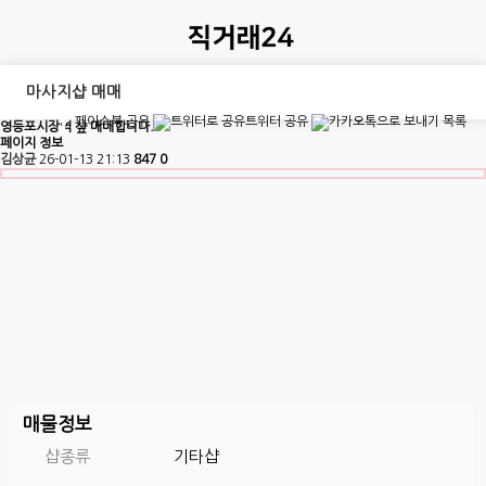
마사지샵 매매
페이스북 공유
트위터 공유
목록
영등포시장역 샾 매매합니다.
페이지 정보
김상균
26-01-13 21:13
847
0
매물정보
샵종류
기타샵